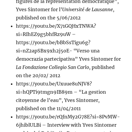
figures de la représentation démocratique”,
Yves Sintomer for l’
Université de Lausanne
,
published on the 5/06/2012
https://youtu.be/X71GQHxTNWA?
si=RIhEZ9g5bhfRz9uW –
https://youtu.be/bBbSsTigu6g?
si=nZ2apSBx9xh2j5oE- “Verso una
democrazia partecipativa” Yves Sintomer for
La Fondazione Collegio San Carlo
, published
on the 20/02/ 2012
https://youtu.be/Uxuue8uNJV8?
si=hQPTi9tmgn9IB89m – “La gestion
citoyenne de l’eau”, Yves Sintomer,
published on the 11/04/2011
https://youtu.be/rQfnMy2G78E?si=8PvMW-
6jhiblULBi – Interview with Yves Sintomer