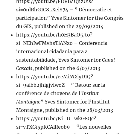
https://youtu.be/FDVB4QnzUis?
si=0nlRhG1C8LXeiS74 – ” Démocratie et
participation” Yves Sintomer for the Congrès
du GIS, published on the 29/09/2014
https://youtu.be/h0H3BaO5Jto?
si=NEhIwFMvhsTlANzo – Conferencia
internacional cidadania para a
sustentabilidade, Yves Sintomer for
Canal
Cascais
, published on the 6/07/2013
https://youtu.be/eeMiM2iyD1Q?
si=9aibb2jhigjvfwoZ – ” Retour sur la
conférence de citoyens de l’
Institut
Montaigne
” Yves Sintomer for l’Institut
Montaigne, published on the 28/03/2013
https://youtu.be/Ki_U_wkG8Qc?
si=vTXGi5pKCAlReob9 – “Les nouvelles