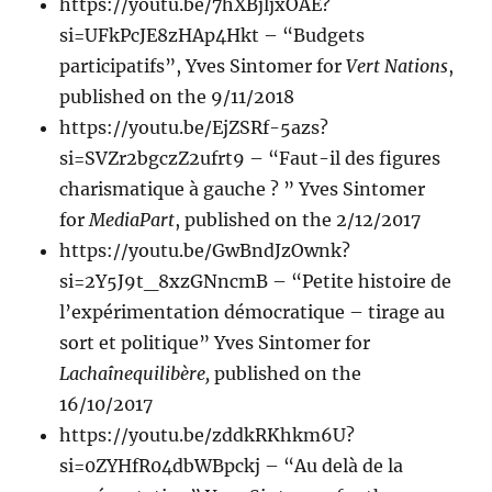
https://youtu.be/7hXBjljxOAE?
si=UFkPcJE8zHAp4Hkt – “Budgets
participatifs”, Yves Sintomer for
Vert Nations
,
published on the 9/11/2018
https://youtu.be/EjZSRf-5azs?
si=SVZr2bgczZ2ufrt9 – “Faut-il des figures
charismatique à gauche ? ” Yves Sintomer
for
MediaPart
, published on the 2/12/2017
https://youtu.be/GwBndJzOwnk?
si=2Y5J9t_8xzGNncmB – “Petite histoire de
l’expérimentation démocratique – tirage au
sort et politique” Yves Sintomer for
Lachaînequilibère,
published on the
16/10/2017
https://youtu.be/zddkRKhkm6U?
si=0ZYHfR04dbWBpckj – “Au delà de la