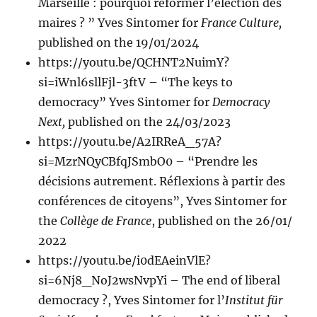
Marseille : pourquoi réformer l’élection des
maires ? ” Yves Sintomer for
France Culture,
published on the 19/01/2024
https://youtu.be/QCHNT2NuimY?
si=iWnl6sllFjl-3ftV – “The keys to
democracy” Yves Sintomer for
Democracy
Next,
published on the 24/03/2023
https://youtu.be/A2IRReA_57A?
si=MzrNQyCBfqJSmbO0 – “Prendre les
décisions autrement. Réflexions à partir des
conférences de citoyens”, Yves Sintomer for
the
Collège de France
, published on the 26/01/
2022
https://youtu.be/i0dEAeinVlE?
si=6Nj8_NoJ2wsNvpYi – The end of liberal
democracy ?, Yves Sintomer for l’
Institut für