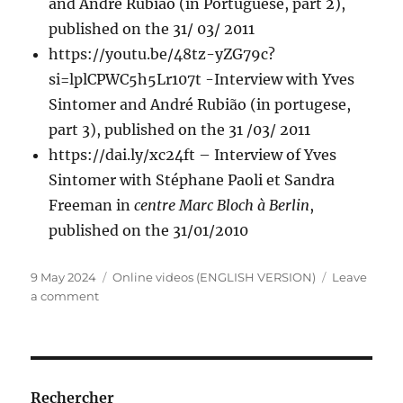
and André Rubião (in Portuguese, part 2),
published on the 31/ 03/ 2011
https://youtu.be/48tz-yZG79c?
si=lplCPWC5h5Lr107t -Interview with Yves
Sintomer and André Rubião (in portugese,
part 3), published on the 31 /03/ 2011
https://dai.ly/xc24ft – Interview of Yves
Sintomer with Stéphane Paoli et Sandra
Freeman in
centre Marc Bloch à Berlin
,
published on the 31/01/2010
Posted
Categories
9 May 2024
Online videos (ENGLISH VERSION)
Leave
on
on
a comment
Online
videos
(ENGLISH
VERSION)
Rechercher