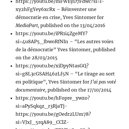
https://youtu.be/mFWEyD7Fdwc?si=l-
xy2hFgYey6xcRx – Réinventer une
démocratie en crise, Yves Sintomer for
MediaPart,
published on the 13/04/2016
https://youtu.be/iPR1i4ZgeMY?
si=4u8AP5_IbwoRfNIn – “Les autres voies
de la démocratie” Yves Sintomer, published
on the 28/03/2015
https://youtu.be/xiDpyNtasGQ?
si=g8L3cGSAH46zLf5N – “Le tirage au sort
en politique”, Yves Sintomer for
J’ai pas voté
documentaire,
published on the 17/10/2014
https://youtu.be/hFopre_ywzo?
si=aPySqkqz_r3RjaTj-
https://youtu.be/gOedr2LUm78?
si=VJxJ_5rqA89_CClZ-