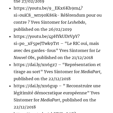
the 27/02/2019
https://youtu.be/9_EKx6Kh9m4?
si=0uiC8_wr190K86k- Référendum pour ou
contre ? Yves Sintomer for
Le1hebdo
,
published on the 26/02/2019
https://youtu.be/4pHYkUDrVpY?
si=po_xF5peJTwk9Trt – “Le RIC oui, mais
avec des gardes-fous” Yves Sintomer for
Le
Nouvel Obs
, published on the 21/12/2018
https://dai.ly/xn6gz7 – “Représentation et
tirage au sort” Yves Sintomer for
MediaPart,
published on the 22/12/2018
https://dai.ly/xn6gup – ” Reconstruire une
légitimité démocratique européenne” Yves
Sintomer for
MediaPart
, published on the
22/12/2018