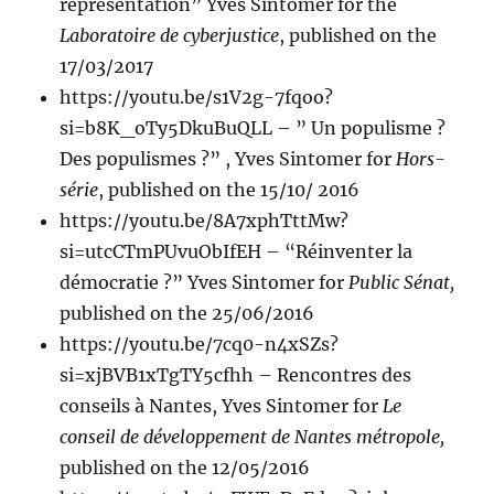
représentation” Yves Sintomer for the
Laboratoire de cyberjustice
, published on the
17/03/2017
https://youtu.be/s1V2g-7fqoo?
si=b8K_oTy5DkuBuQLL – ” Un populisme ?
Des populismes ?” , Yves Sintomer for
Hors-
série
, published on the 15/10/ 2016
https://youtu.be/8A7xphTttMw?
si=utcCTmPUvuObIfEH – “Réinventer la
démocratie ?” Yves Sintomer for
Public Sénat,
published on the 25/06/2016
https://youtu.be/7cq0-n4xSZs?
si=xjBVB1xTgTY5cfhh – Rencontres des
conseils à Nantes, Yves Sintomer for
Le
conseil de développement de Nantes métropole,
published on the 12/05/2016