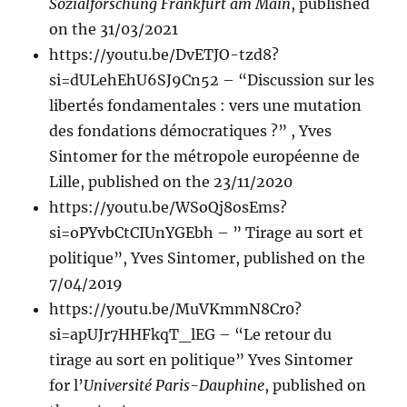
Sozialforschung Frankfurt am Main
, published
on the 31/03/2021
https://youtu.be/DvETJO-tzd8?
si=dULehEhU6SJ9Cn52 – “Discussion sur les
libertés fondamentales : vers une mutation
des fondations démocratiques ?” , Yves
Sintomer for the métropole européenne de
Lille, published on the 23/11/2020
https://youtu.be/WSoQj8osEms?
si=oPYvbCtCIUnYGEbh – ” Tirage au sort et
politique”, Yves Sintomer, published on the
7/04/2019
https://youtu.be/MuVKmmN8Cr0?
si=apUJr7HHFkqT_lEG – “Le retour du
tirage au sort en politique” Yves Sintomer
for l’
Université Paris-Dauphine
, published on