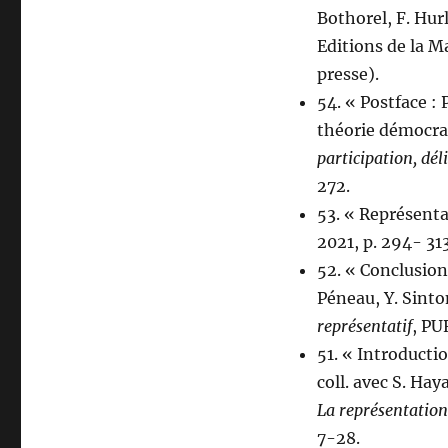
Bothorel, F. Hurl
Editions de la M
presse).
54. « Postface : 
théorie démocrat
participation, dél
272.
53. « Représentat
2021, p. 294- 313
52. « Conclusion 
Péneau, Y. Sinto
représentatif
, PU
51. « Introducti
coll. avec S. Hay
La représentation
7-28.