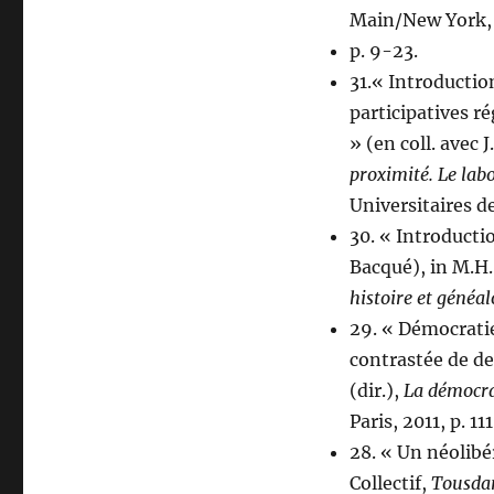
Main/New York,
p. 9-23.
31.« Introductio
participatives r
» (en coll. avec J
proximité. Le lab
Universitaires d
30. « Introductio
Bacqué), in M.H.
histoire et généal
29. « Démocratie 
contrastée de de
(dir.),
La démocrat
Paris, 2011, p. 11
28. « Un néolibér
Collectif,
Tous
da