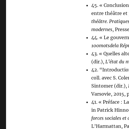
45. « Conclusion
entre théâtre et 
théâtre. Pratique
modernes
, Press
44. « Le gouvern
100
mots
de
la Rép
43. « Quelles alt
(dir.),
L’état du 
42. “Introductio
coll. avec S. Col
Sintomer (dir.),
Varsovie, 2015, p
41. « Préface : L
in Patrick Hinn
forces sociales et
L’Harmattan, Par