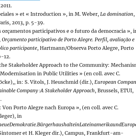
/2011.
oriales » et « Introduction », in M. Weber,
La domination
,
ris, 2013, p. 5-39.
Os orçamentos participativos e o futuro da democracia », i
,
Orçamento participativo de Porto Alegre. Perfil, avaliação e
lico participante
, Hartmann/Observa Porto Alegre, Porto
9-12.
 the Stakeholder Approach to the Community: Mechani
 Modernisation in Public Utilities » (en coll. avec C.
cke),, in: S. Vitols, J. Heuschmid (dir.),
European Compan
ainable Company :A Stakeholder Approach
, Brussels, ETUI,
.
: Von Porto Alegre nach Europa », (en coll. avec C.
leger), in
neue
Demokratie.
Bürgerhaushalte
in
Lateinamerika
und
Europ
 Sintomer et H. Kleger dir.), Campus, Frankfurt-am-