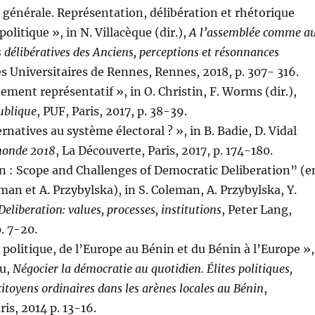
 générale. Représentation, délibération et rhétorique
politique », in N. Villacèque (dir.),
A l’assemblée comme a
s délibératives des Anciens, perceptions et résonnances
es Universitaires de Rennes, Rennes, 2018, p. 307- 316.
ement représentatif », in O. Christin, F. Worms (dir.),
ublique
, PUF, Paris, 2017, p. 38-39.
ernatives au système électoral ? », in B. Badie, D. Vidal
monde 2018
, La Découverte, Paris, 2017, p. 174-180.
n : Scope and Challenges of Democratic Deliberation” (e
eman et A. Przybylska), in S. Coleman, A. Przybylska, Y.
Deliberation: values, processes, institutions
, Peter Lang,
. 7-20.
a politique, de l’Europe au Bénin et du Bénin à l’Europe »,
ou,
Négocier la démocratie au quotidien. Élites politiques,
 citoyens ordinaires dans les arènes locales au Bénin
,
is, 2014 p. 13-16.