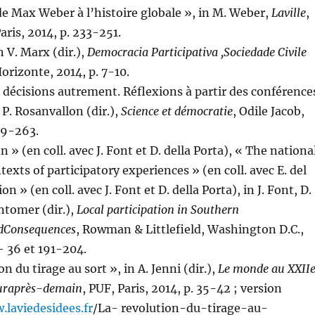
 de Max Weber à l’histoire globale », in M. Weber,
La
ville
,
aris, 2014, p. 233-251.
n V. Marx (dir.),
Democracia Participativa ,Sociedade Civile
Horizonte, 2014, p. 7-10.
s décisions autrement. Réflexions à partir des conférence
 P. Rosanvallon (dir.),
Science et démocratie
, Odile Jacob,
239-263.
n » (en coll. avec J. Font et D. della Porta), « The nationa
exts of participatory experiences » (en coll. avec E. del
n » (en coll. avec J. Font et D. della Porta), in J. Font, D.
intomer (dir.),
Local participation in Southern
d
Consequences
, Rowman & Littlefield, Washington D.C.,
- 36 et 191-204.
on du tirage au sort », in A. Jenni (dir.),
Le monde au XXII
ur
après-demain
, PUF, Paris, 2014, p. 35-42 ; version
laviedesidees.fr
/La- revolution-du-tirage-au-