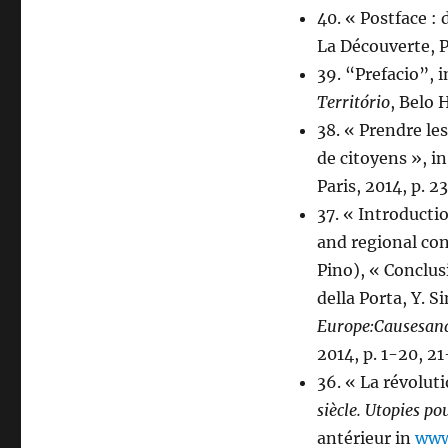
40. « Postface :
La Découverte, P
39. “Prefacio”, i
Território
, Belo 
38. « Prendre le
de citoyens », in
Paris, 2014, p. 
37. « Introductio
and regional cont
Pino), « Conclusio
della Porta, Y. S
Europe:
Causes
an
2014, p. 1-20, 21
36. « La révoluti
siècle. Utopies po
antérieur in
www.