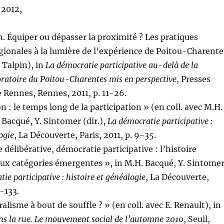
 2012,
n. Équiper ou dépasser la proximité ? Les pratiques
égionales à la lumière de l’expérience de Poitou-Charente
. Talpin), in
La démocratie participative au-delà de la
oratoire du Poitou-Charentes mis en perspective
, Presses
e Rennes, Rennes, 2011, p. 11-26.
n : le temps long de la participation » (en coll. avec M.H.
 Bacqué, Y. Sintomer (dir.),
La démocratie participative :
ogie
, La Découverte, Paris, 2011, p. 9-35.
délibérative, démocratie participative : l’histoire
ux catégories émergentes », in M.H. Bacqué, Y. Sintome
ie participative : histoire et généalogie
, La Découverte,
1-133.
alisme à bout de souffle ? » (en coll. avec E. Renault), in
ns la rue. Le mouvement social de l’automne 2010
, Seuil,