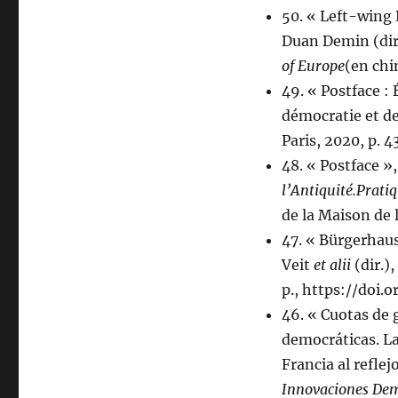
50. « Left-wing 
Duan Demin (dir
of Europe
(en chi
49. « Postface :
démocratie et de
Paris, 2020, p. 
48. « Postface », 
l’Antiquité.Pratiq
de la Maison de 
47. « Bürgerhaus
Veit
et alii
(dir.),
p., https://doi
46. « Cuotas de 
democráticas. La
Francia al reflej
Innovaciones Dem