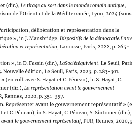
et (dir.),
Le tirage au sort dans le monde romain antique
,
aison de l’Orient et de la Méditerranée, Lyon, 2024 (sous
Participation, délibération et représentation dans la
ique », in J. Mansbridge,
Dispositifs de la démocratie.Entr
ibération et représentation
, Larousse, Paris, 2022, p. 265-
ion », in D. Fassin (dir.),
La
Société
qui
vient
, Le Seuil, Pari
. Nouvelle édition, Le Seuil, Paris, 2023, p. 283-301.
» (en coll. avec S. Hayat et C. Péneau), in S. Hayat, C.
mer (dir.),
La représentation avant le gouvernement
R, Rennes, 2020, p. 351-357.
on. Représenter avant le gouvernement représentatif » (
at et C. Péneau), in S. Hayat, C. Péneau, Y. Sintomer (dir.),
 avant le gouvernement représentatif
, PUR, Rennes, 2020, p