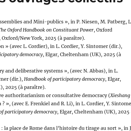
Assemblies and Mini-publics », in P. Niesen, M. Patberg, L
The Oxford Handbook on Constituant Power
, Oxford
, Oxford/New York, 2025 (à paraître).
n » (avec L. Cordier), in L. Cordier, Y. Sintomer (dir.),
icipatory democracy
, Elgar, Cheltenham (UK), 2025 (à
ry and deliberative systems », (avec N. Abbas), in L.
mer (dir.),
Handbook of participatory democracy
, Elgar,
, 2025 (à paraître).
ive authoritarianism or consultative democracy (
Xieshang
a ? », (avec E. Frenkiel and R. Li), in L. Cordier, Y. Sintom
f participatory democracy
, Elgar, Cheltenham (UK), 2025 
: la place de Rome dans l’histoire du tirage au sort », in J