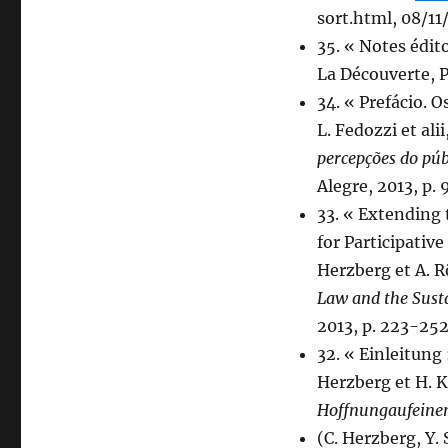
sort.html, 08/11
35. « Notes édit
La Découverte, Pa
34. « Prefácio. 
L. Fedozzi et alii
percepções do púb
Alegre, 2013, p. 
33. « Extending
for Participative
Herzberg et A. Rö
Law and the Sust
2013, p. 223-252
32. « Einleitung 
Herzberg et H. K
Hoffnung
auf
eine
(C. Herzberg, Y.