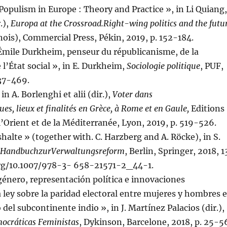
Populism in Europe : Theory and Practice », in Li Quiang,
.),
Europa at the Crossroad.Right-wing politics and the futu
nois), Commercial Press, Pékin, 2019, p. 152-184.
 Émile Durkheim, penseur du républicanisme, de la
 l’État social », in E. Durkheim,
Sociologie politique
, PUF,
437-469.
in A. Borlenghi et alii (dir.),
Voter dans
ues, lieux et finalités en Grèce, à Rome et en Gaule,
Editions
l’Orient et de la Méditerranée, Lyon, 2019, p. 519-526.
halte » (together with. C. Harzberg and A. Röcke), in S.
Handbuch
zur
Verwaltungsreform
, Berlin, Springer, 2018, 1
.org/10.1007/978-3- 658-21571-2_44-1.
género, representación política e innovaciones
 ley sobre la paridad electoral entre mujeres y hombres 
o del subcontinente indio », in J. Martínez Palacios (dir.),
ocráticas Feministas
, Dykinson, Barcelone, 2018, p. 25-5