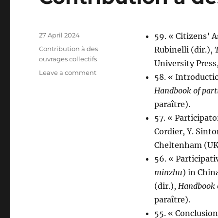
Posted
27 April 2024
59. « Citizens’ 
on
Categories
Contribution à des
Rubinelli (dir.),
ouvrages collectifs
University Press
on
Leave a comment
58. « Introductio
Contribution
Handbook of part
à
des
paraître).
ouvrages
57. « Participato
collectifs
Cordier, Y. Sinto
Cheltenham (UK)
56. « Participat
minzhu
) in Chin
(dir.),
Handbook o
paraître).
55. « Conclusion 